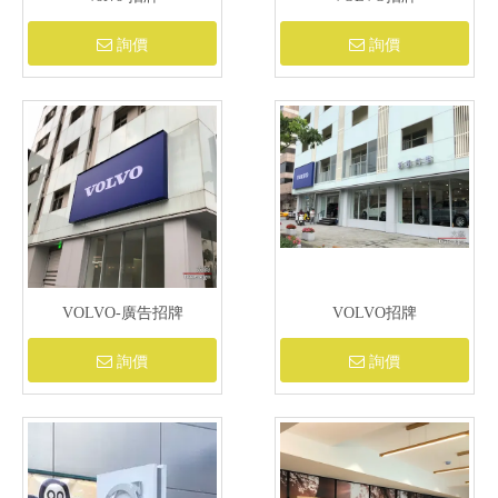
詢價
詢價
VOLVO-廣告招牌
VOLVO招牌
詢價
詢價