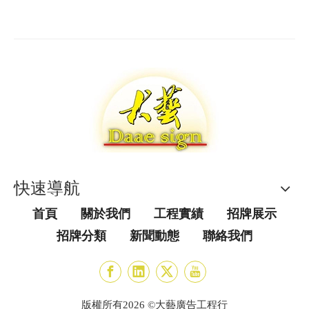
快速導航
首頁
關於我們
工程實績
招牌展示
招牌分類
新聞動態
聯絡我們
版權所有
2026
©大藝廣告工程行