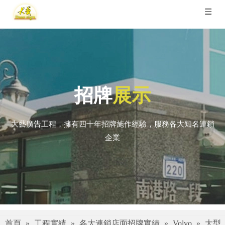
招牌
展示
大藝廣告工程，擁有四十年招牌施作經驗，服務各大知名連鎖
企業
首頁
»
工程實績
»
各大連鎖店面招牌實績
»
Volvo
»
大型