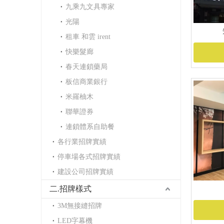
九乘九文具專家
光陽
租車 和雲 irent
快樂髮廊
春天連鎖藥局
板信商業銀行
米羅柚木
聯華證券
連鎖體系自助餐
各行業招牌實績
停車場各式招牌實績
建設公司招牌實績
二.招牌樣式
3M無接縫招牌
LED字幕機