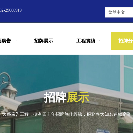
2-29660919
繁體中文
藝廣告
招牌展示
工程實績
招牌分
招牌
展示
大藝廣告工程，擁有四十年招牌施作經驗，服務各大知名連鎖企業