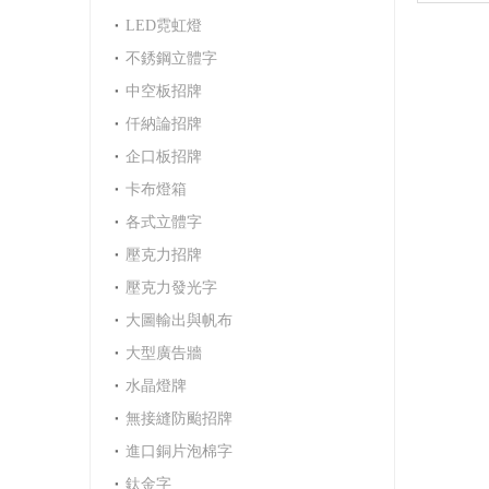
LED霓虹燈
不銹鋼立體字
中空板招牌
仟納論招牌
企口板招牌
卡布燈箱
各式立體字
壓克力招牌
壓克力發光字
大圖輸出與帆布
大型廣告牆
水晶燈牌
無接縫防颱招牌
進口銅片泡棉字
鈦金字