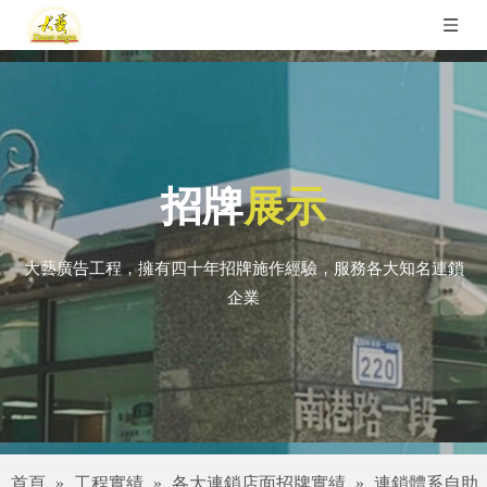
招牌
展示
大藝廣告工程，擁有四十年招牌施作經驗，服務各大知名連鎖
企業
首頁
»
工程實績
»
各大連鎖店面招牌實績
»
連鎖體系自助