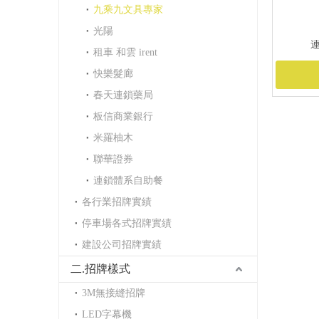
九乘九文具專家
光陽
租車 和雲 irent
快樂髮廊
春天連鎖藥局
板信商業銀行
米羅柚木
聯華證券
連鎖體系自助餐
各行業招牌實績
停車場各式招牌實績
建設公司招牌實績
二.招牌樣式
3M無接縫招牌
LED字幕機