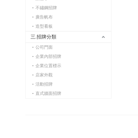
不鏽鋼招牌
廣告帆布
造型看板
三.招牌分類
公司門面
企業內部招牌
企業位置標示
店家外觀
活動招牌
直式牆面招牌