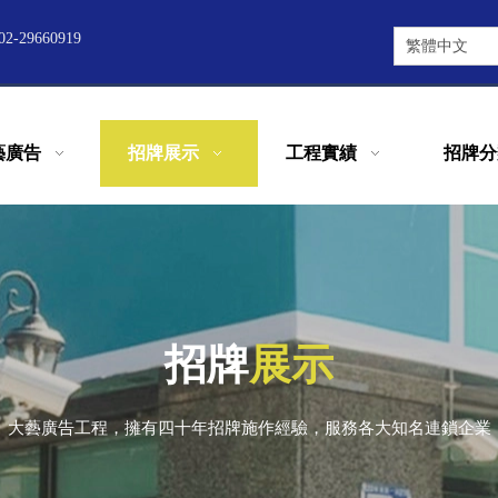
2-29660919
繁體中文
藝廣告
招牌展示
工程實績
招牌分
招牌
展示
大藝廣告工程，擁有四十年招牌施作經驗，服務各大知名連鎖企業