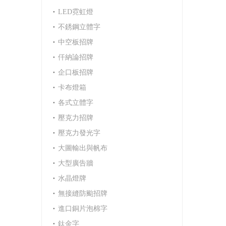
LED霓虹燈
不銹鋼立體字
中空板招牌
仟納論招牌
企口板招牌
卡布燈箱
各式立體字
壓克力招牌
壓克力發光字
大圖輸出與帆布
大型廣告牆
水晶燈牌
無接縫防颱招牌
進口銅片泡棉字
鈦金字