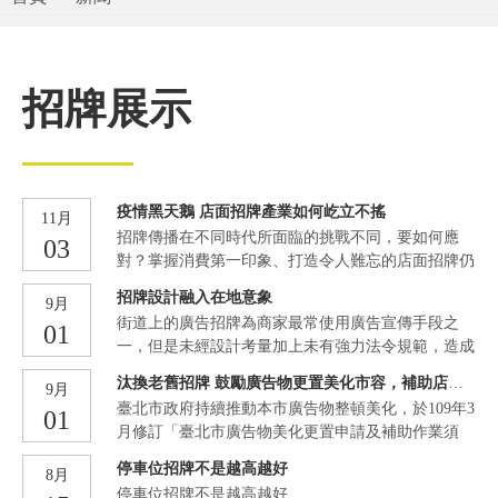
招牌展示
疫情黑天鵝 店面招牌產業如何屹立不搖
11月
招牌傳播在不同時代所面臨的挑戰不同，要如何應
03
對？掌握消費第一印象、打造令人難忘的店面招牌仍
然是基本功。消費者有可能任何一個接觸點與招牌發
招牌設計融入在地意象
9月
生關聯，招牌只是途徑之一,成立近40年的大藝廣告
街道上的廣告招牌為商家最常使用廣告宣傳手段之
01
招牌，在歷經金融風爆、店租高漲的關店潮到現今的
一，但是未經設計考量加上未有強力法令規範，造成
新冠肺炎的肆虐下，廣告招牌為何能每年營業額逐年
台灣街道招牌凌亂林立，影響街道市容，引發對廣告
攀升。
汰換老舊招牌 鼓勵廣告物更置美化市容，補助店家每戶上限5萬3000元!
9月
招牌負面的觀感。爰此，廣告招牌設計除了必須考量
臺北市政府持續推動本市廣告物整頓美化，於109年3
01
與周遭環境的協調性、具備質感的設計之外，更應展
月修訂「臺北市廣告物美化更置申請及補助作業須
現當地獨有的文化元素。本研究旨在探討消費者對融
知」，統整廣告物美化更置補助金額，將調查規劃費
入在地意象與元素之廣告招牌設計的認知與喜好相關
停車位招牌不是越高越好
8月
與更置費合併，讓申請商圈能更活用經費，可自行調
研究，從消費者角度剖析廣告招牌設計的在地元素融
停車位招牌不是越高越好