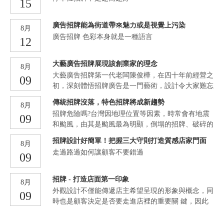
15
配更置費及設計費之使用。另外不再限制僅能由開業
入的視覺性，瞭解招牌的色彩配色、圖像型態與文字
建築師辦理調查規劃設計之條件，現亦可透過設計
造形，進行視覺認知研究。透過文獻探討收集相關資
師、藝術家等個人團體加入更多創意構思，讓廣告物
​廣告招牌能為街道帶來魅力或是視覺上污染
料，藉由魅力工學評價構造法進行深度訪談，歸納出
8月
設計可擴及更多設計行業，不但降低申請門檻，也讓
影響消費者廣告招牌設計的重要魅力因子。在廣告招
廣告招牌 色彩本身就是一種語言
12
廣告物有更多元的設計方向，發展地方特色。 建管
牌設計構面取得「文化歷史」、「傳統廟宇」、「場
處處長張明森表示，廣告物美化更置不僅使店家招牌
域氛
大藝廣告招牌展現該創業家的理念
合法申請，更能汰換老舊招牌，維護公共安全，提升
8月
店家、商圈整體形象，歡迎店家及商圈踴躍參與，以
大藝廣告招牌第一代老闆陳俊樺，在四十年前經營之
09
共同增進市容創造商圈活化；參與之店家10戶以上即
初，深刻體悟招牌廣告是一門藝術，設計令大家難忘
的店面招牌，-廣告招牌的核心是什麼?廣告招牌的核
傳統招牌沒落，特色招牌將成新趨勢
8月
心就是要打動消費者，讓其購買產品或者塑造品牌形
招牌危險嗎?台灣因地理位置等因素，時常會有地震
09
象，靠的是創意與內容，來打動大家的藝術，這就是
和颱風，由其是颱風最為明顯，倒塌的招牌、破碎的
大藝廣告品牌精神!現今的廣告，將藝術與科學合二
燈管、變形的鐵支架…等等，店家的擔憂、行人的害
爲一，新媒體藝術廣告就是一個典型的體現。新媒體
招牌設計好簡單！把握三大守則打造質感店家門面
8月
怕，都能在新聞報導上看見那觸目驚心的畫面。 減
賦予了廣告更多的科技感和炫酷的視覺效果，將藝術
走過路過如何讓顧客不要錯過
09
少招牌的數量!從統一招牌為優先考量：1.統一大小
更生動地傳遞給消費者。新媒體藝術廣告善於運用燈
而不是用鐵支架拼長短2.統一數量而不是一家店有三
光顏色等科技，給人以更加特別和獨特的感受。這些
四個招牌「推銷」3.統一顏色而不是鮮明刺眼利益與
招牌 - 打造店面第一印象
藝術有時會透過LED屏幕或者某種動態的投影來呈現
8月
影響減少側懸式招牌，能夠：1.降低廣告的開銷2.降
出來。這與我們傳統意義上理解的藝術有著不小的差
外觀設計不僅能傳遞店主希望呈現的形象與概念，同
09
低視覺的顏色暴力3.降低災害所導致的影響4.增加視
別，傳統的招牌廣告不同於現今皆用電腦作業，舉
時也是顧客決定是否要走進店裡的重要關 鍵，因此
野的空間5.字體是招牌的重要組成部分，也是負責傳
除了因應餐廳屬性給予恰如其分的外觀之外，也應從
達信息的重要功能在精簡信息的同時招牌中的字體結
客人的視野角度考量，避免用過於 強烈的風格與會