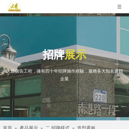
招牌
展示
大藝廣告工程，擁有四十年招牌施作經驗，服務各大知名連鎖
企業
首頁
»
產品展示
»
二.招牌樣式
»
造型看板