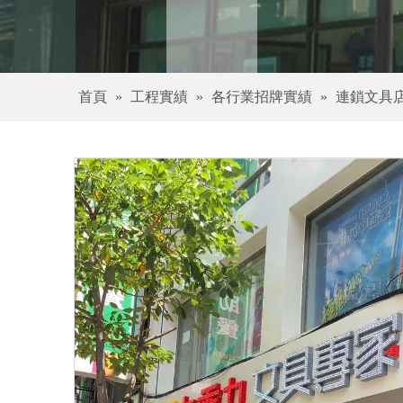
首頁
»
工程實績
»
各行業招牌實績
»
連鎖文具