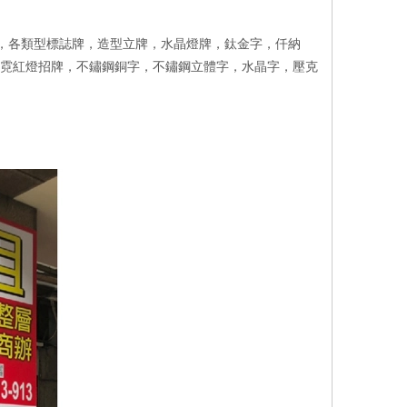
燈箱，各類型標誌牌，造型立牌，水晶燈牌，鈦金字，仟納
，霓紅燈招牌，不鏽鋼銅字，不鏽鋼立體字，水晶字，壓克