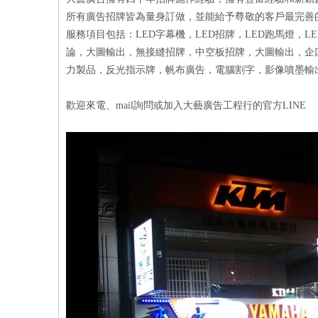
所有廣告招牌皆為量身訂做，並能給予尊敬的客戶最完善
服務項目包括：LED字幕機，LED招牌，LED跑馬燈，
論，大圖輸出，無接縫招牌，中空板招牌，大圖輸出，企
力製品，反光指示牌，帆布廣告，電腦割字，影像噴墨輸
歡迎來電、mail詢問或加入大藝廣告工程行的官方LINE