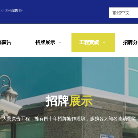
2-29660919
繁體中文
藝廣告
招牌展示
工程實績
招牌分
招牌
展示
大藝廣告工程，擁有四十年招牌施作經驗，服務各大知名連鎖企業