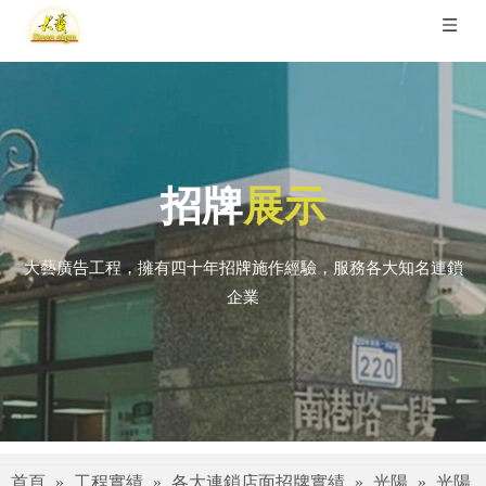
招牌
展示
大藝廣告工程，擁有四十年招牌施作經驗，服務各大知名連鎖
企業
首頁
»
工程實績
»
各大連鎖店面招牌實績
»
光陽
»
光陽