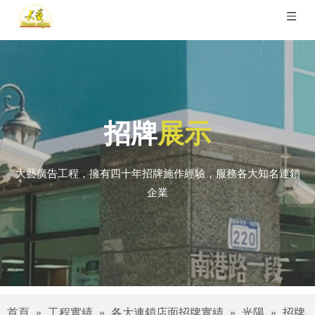
招牌
展示
大藝廣告工程，擁有四十年招牌施作經驗，服務各大知名連鎖
企業
首頁
»
工程實績
»
各大連鎖店面招牌實績
»
光陽
»
招牌