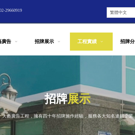
2-29660919
繁體中文
藝廣告
招牌展示
工程實績
招牌分
招牌
展示
大藝廣告工程，擁有四十年招牌施作經驗，服務各大知名連鎖企業