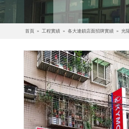
首頁
»
工程實績
»
各大連鎖店面招牌實績
»
光