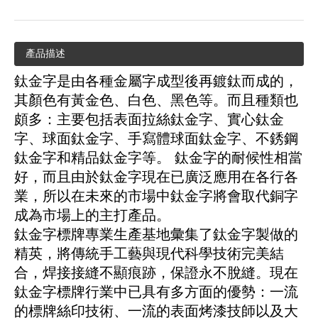
產品描述
鈦金字是由各種金屬字成型後再鍍鈦而成的，
其顏色有黃金色、白色、黑色等。而且種類也
頗多：主要包括表面拉絲鈦金字、實心鈦金
字、球面鈦金字、手寫體球面鈦金字、不銹鋼
鈦金字和精品鈦金字等。 鈦金字的耐候性相當
好，而且由於鈦金字現在已廣泛應用在各行各
業，所以在未來的市場中鈦金字將會取代銅字
成為市場上的主打產品。
鈦金字標牌專業生產基地彙集了鈦金字製做的
精英，將傳統手工藝與現代科學技術完美結
合，焊接接縫不顯痕跡，保證永不脫縫。現在
鈦金字標牌行業中已具有多方面的優勢：一流
的標牌絲印技術、一流的表面烤漆技師以及大