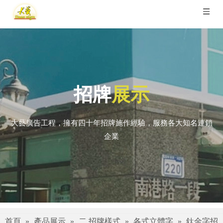
招牌
展示
大藝廣告工程，擁有四十年招牌施作經驗，服務各大知名連鎖
企業
首頁
»
產品展示
»
二.招牌樣式
»
各式立體字
»
鈦金字招