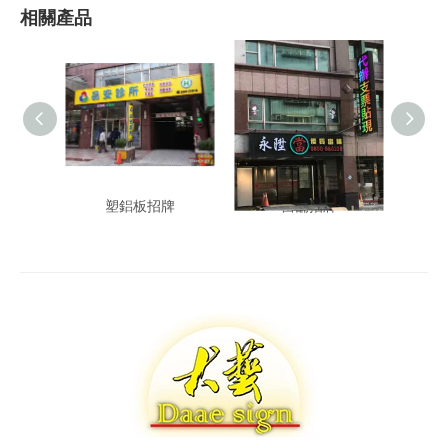
相關產品
塑鋁板招牌
當舖招牌
泰式