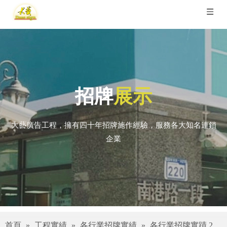
招牌
展示
大藝廣告工程，擁有四十年招牌施作經驗，服務各大知名連鎖
企業
首頁
»
工程實績
»
各行業招牌實績
»
各行業招牌實蹟 2