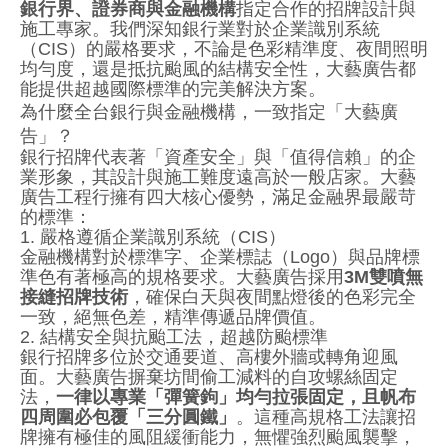
銀行界、證券商與金融機構
指定合作的招牌設計與
施工專家。我們深知銀行業對於企業識別系統
（CIS）的嚴格要求，不論是色彩精準度、夜間照明
均勻度，還是抵抗颱風的結構安全性，大藝廣告都
能提供超越國際標準的完美解決方案。
為什麼全台銀行與金融機構，一致指定「大藝廣
告」？
銀行招牌代表著「資產安全」與「值得信賴」的企
業形象，其設計與施工難度遠高於一般店家。大藝
廣告工程行擁有四大核心優勢，滿足金融界最嚴苛
的標準：
1. 嚴格遵循企業識別系統（CIS）
金融機構對於標準字、企業標誌（Logo）與品牌標
準色有著極高的規格要求。大藝廣告採用
3M雙噴無
接縫招牌技術
，確保白天與夜間點燈後的色彩完全
一致，絕無色差，精準傳遞品牌價值。
2. 結構安全與抗颱工法，超越防颱標準
銀行招牌多位於交通要道、高樓外牆或轉角迎風
面。大藝廣告摒棄坊間偷工減料的自攻螺絲固定
法，
一律以專業「彈簧鉤」均勻拉張固定，且帆布
四周圍必包覆「三分圓鐵」
。這種高規格工法讓招
牌擁有極佳的風阻緩衝能力，無懼強烈颱風襲擊，