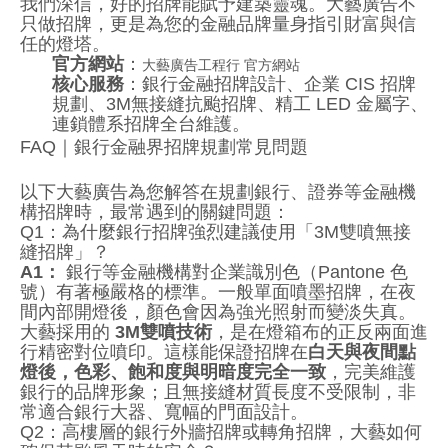
我們深信，好的招牌能賦予建築靈魂。大藝廣告不
只做招牌，更是為您的金融品牌量身指引財富與信
任的燈塔。
官方網站
：
大藝廣告工程行 官方網站
核心服務
：銀行金融招牌設計、企業 CIS 招牌
規劃、3M無接縫抗颱招牌、精工 LED 金屬字、
連鎖體系招牌全台維護。
FAQ｜銀行金融界招牌規劃常見問題
以下大藝廣告為您解答在規劃銀行、證券等金融機
構招牌時，最常遇到的關鍵問題：
Q1：為什麼銀行招牌強烈建議使用「3M雙噴無接
縫招牌」？
A1：
銀行等金融機構對企業識別色（Pantone 色
號）有著極嚴格的標準。一般單面噴墨招牌，在夜
間內部開燈後，顏色會因為強光照射而變淡失真。
大藝採用的
3M雙噴技術
，是在燈箱布的正反兩面進
行精密對位噴印。這樣能保證招牌在
白天與夜間點
燈後，色彩、飽和度與明暗度完全一致
，完美維護
銀行的品牌形象；且無接縫材質長度不受限制，非
常適合銀行大器、寬幅的門面設計。
Q2：高樓層的銀行外牆招牌或轉角招牌，大藝如何