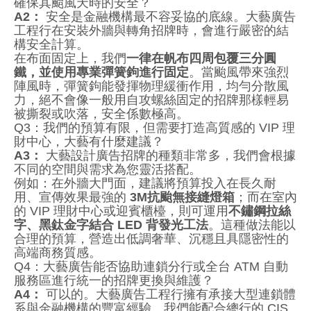
確保其颱風天時的安全？
A2：
安全是金融機構最不容妥協的底線。大藝廣告
工程行在安裝外牆與轉角招牌時，會進行嚴密的結
構安全計算。
在布面固定上，我們
一律在帆布四周包覆三分圓
鐵，並使用專業彈簧鉤進行固定
。當颱風帶來強烈
陣風時，彈簧鉤能發揮物理緩衝作用，均勻分散風
力，絕不會像一般用自攻螺絲固定的招牌那樣輕易
被撕裂或吹落，安全係數極高。
Q3：我們的預算有限，但需要打造高質感的 VIP 理
財中心，大藝有什麼建議？
A3：
大藝設計廣告招牌的種類非常多，我們會根據
不同的空間與需求為您靈活搭配。
例如：在外牆大門面，建議將預算投入在長久耐
用、宣傳效果最強的
3M抗颱無接縫燈箱
；而在室內
的 VIP 理財中心或迎賓櫃檯，則可運用
不鏽鋼拉絲
字、黑鈦金字結合 LED 背發光工法
。這種做法能以
合理的預算，營造出低調奢華、沉穩且具隱密性的
高端商務質感。
Q4：大藝廣告能否協助連鎖分行或全台 ATM 自動
服務區進行統一的招牌更換與維護？
A4：
可以的。大藝廣告工程行擁有承接大型連鎖體
系與金融機構的豐富經驗。我們能配合總行的 CIS