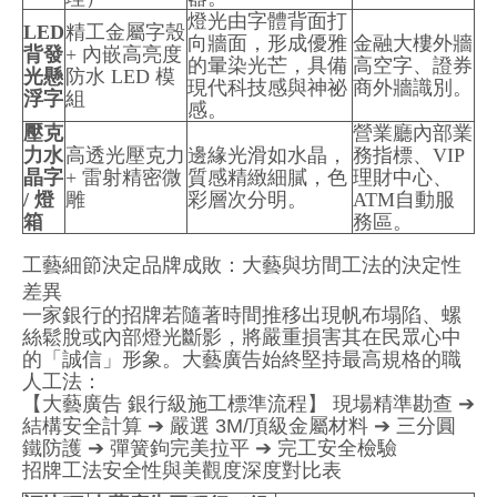
燈光由字體背面打
LED
精工金屬字殼
向牆面，形成優雅
金融大樓外牆
背發
+ 內嵌高亮度
的暈染光芒，具備
高空字、證券
光懸
防水 LED 模
現代科技感與神祕
商外牆識別。
浮字
組
感。
壓克
營業廳內部業
力水
高透光壓克力
邊緣光滑如水晶，
務指標、VIP
晶字
+ 雷射精密微
質感精緻細膩，色
理財中心、
/ 燈
雕
彩層次分明。
ATM自動服
箱
務區。
工藝細節決定品牌成敗：大藝與坊間工法的決定性
差異
一家銀行的招牌若隨著時間推移出現帆布塌陷、螺
絲鬆脫或內部燈光斷影，將嚴重損害其在民眾心中
的「誠信」形象。大藝廣告始終堅持最高規格的職
人工法：
【大藝廣告 銀行級施工標準流程】 現場精準勘查 ➔
結構安全計算 ➔ 嚴選 3M/頂級金屬材料 ➔ 三分圓
鐵防護 ➔ 彈簧鉤完美拉平 ➔ 完工安全檢驗
招牌工法安全性與美觀度深度對比表