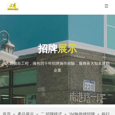
招牌
展示
大藝廣告工程，擁有四十年招牌施作經驗，服務各大知名連鎖
企業
首頁
»
產品展示
»
二.招牌樣式
»
3M無接縫招牌
»
銀行