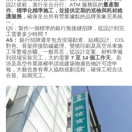
設計規範，進行全台分行、ATM 服務區的
量產製
作、標準化精準施工，並提供定期的巡檢與耗材維
護服務
，確保全台所有營業據點的品牌形象完美統
一。
Q5：製作一個標準的銀行無接縫招牌，從設計到完
工需要多少時間？
A5：
銀行招牌通常包含現場勘查、結構設計、CIS
對色、骨架焊接防鏽處理、雙噴印刷及高空吊車施
工等繁複步驟。一般而言，從設計定案、材料準備
到現場安裝完工，大約需要
7 至 14 個工作天
。若
涉及高空作業路權申請或建築物廣告物許可證申
報，大藝也會有專人協助規劃流程，確保工程合法
合規、如期完工。