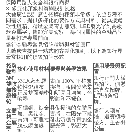
保障用路人安全與銀行商譽。
3. 多元化頂級材質與設計風格
大藝廣告設計廣告招牌的種類非常多，依照各種不
同需求，提供多樣化的製作方式與材料。從無接縫
軟性燈箱、精緻金屬雷射雕刻、LED發光字到高級
鈦金屬字，皆能完美駕馭，為不同屬性的金融品牌
量身打造專屬門面。
銀行金融界常見招牌種類與材質應用
大藝廣告提供一站式的客製化規劃，以下為銀行界
最常採用的頂級招牌形式：
招牌
適用場景與配
核心使用材料
視覺與美學效果
類型
置
3M
銀行正門大橫
3M原廠五層
表面 100% 平整無
雙噴
幅招牌、側懸
軟性燈箱布 +
接痕，夜間發光柔
無接
式直立招牌、
正反雙面精密
和明亮且均勻，色
縫燈
L型轉角招
噴墨
彩飽和不褪色。
箱
牌。
不鏽鋼、鈦金
具備極強的立體厚
立體
銀行大廳背
屬、黑鈦金、
實感，在陽光下散
精工
牆、迎賓櫃檯
黃銅（可選拉
發出沉穩尊貴的金
金屬
後方、主管辦
絲或鏡面處
屬光澤，彰顯大
字
公區。
理）
器。