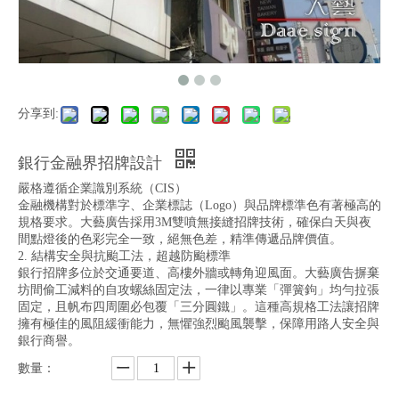
分享到:
銀行金融界招牌設計
嚴格遵循企業識別系統（CIS）
金融機構對於標準字、企業標誌（Logo）與品牌標準色有著極高的
規格要求。大藝廣告採用3M雙噴無接縫招牌技術，確保白天與夜
間點燈後的色彩完全一致，絕無色差，精準傳遞品牌價值。
2. 結構安全與抗颱工法，超越防颱標準
銀行招牌多位於交通要道、高樓外牆或轉角迎風面。大藝廣告摒棄
坊間偷工減料的自攻螺絲固定法，一律以專業「彈簧鉤」均勻拉張
固定，且帆布四周圍必包覆「三分圓鐵」。這種高規格工法讓招牌
擁有極佳的風阻緩衝能力，無懼強烈颱風襲擊，保障用路人安全與
銀行商譽。
數量：