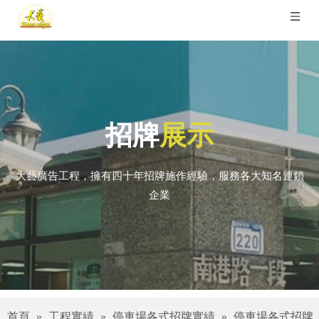
招牌
展示
大藝廣告工程，擁有四十年招牌施作經驗，服務各大知名連鎖
企業
首頁
»
工程實績
»
停車場各式招牌實績
»
停車場各式招牌