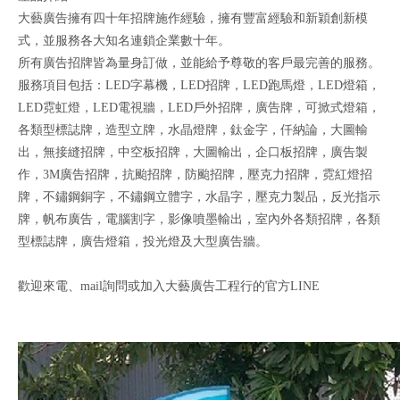
大藝廣告擁有四十年招牌施作經驗，擁有豐富經驗和新穎創新模
式，並服務各大知名連鎖企業數十年。
所有廣告招牌皆為量身訂做，並能給予尊敬的客戶最完善的服務。
服務項目包括：LED字幕機，LED招牌，LED跑馬燈，LED燈箱，
LED霓虹燈，LED電視牆，LED戶外招牌，廣告牌，可掀式燈箱，
各類型標誌牌，造型立牌，水晶燈牌，鈦金字，仟納論，大圖輸
出，無接縫招牌，中空板招牌，大圖輸出，企口板招牌，廣告製
作，3M廣告招牌，抗颱招牌，防颱招牌，壓克力招牌，霓紅燈招
牌，不鏽鋼銅字，不鏽鋼立體字，水晶字，壓克力製品，反光指示
牌，帆布廣告，電腦割字，影像噴墨輸出，室內外各類招牌，各類
型標誌牌，廣告燈箱，投光燈及大型廣告牆。
歡迎來電、mail詢問或加入大藝廣告工程行的官方LINE