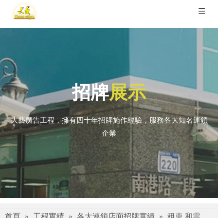
招牌
展示
大藝廣告工程，擁有四十年招牌施作經驗，服務各大知名連鎖
企業
首頁
»
工程實績
»
各大連鎖店面招牌實績
»
租車 和雲