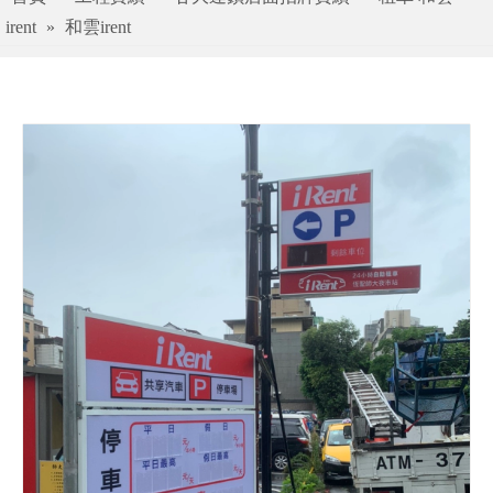
irent
»
和雲irent