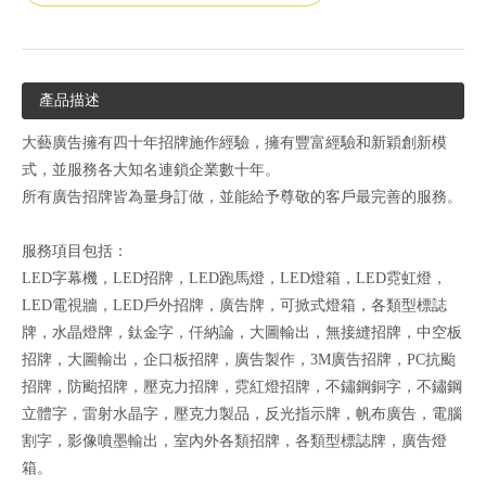
產品描述
大藝廣告擁有四十年招牌施作經驗，擁有豐富經驗和新穎創新模
式，並服務各大知名連鎖企業數十年。
所有廣告招牌皆為量身訂做，並能給予尊敬的客戶最完善的服務。
服務項目包括：
LED字幕機，LED招牌，LED跑馬燈，LED燈箱，LED霓虹燈，
LED電視牆，LED戶外招牌，廣告牌，可掀式燈箱，各類型標誌
牌，水晶燈牌，鈦金字，仟納論，大圖輸出，無接縫招牌，中空板
招牌，大圖輸出，企口板招牌，廣告製作，3M廣告招牌，PC抗颱
招牌，防颱招牌，壓克力招牌，霓紅燈招牌，不鏽鋼銅字，不鏽鋼
立體字，雷射水晶字，壓克力製品，反光指示牌，帆布廣告，電腦
割字，影像噴墨輸出，室內外各類招牌，各類型標誌牌，廣告燈
箱。