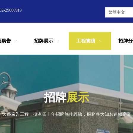
2-29660919
繁體中文
藝廣告
招牌展示
工程實績
招牌分
招牌
展示
大藝廣告工程，擁有四十年招牌施作經驗，服務各大知名連鎖企業